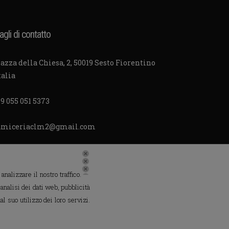
agli di contatto
azza della Chiesa, 2, 50019 Sesto Fiorentino
talia
9 055 051 5373
amiceriaclm2@gmail.com
nalizzare il nostro traffico.
 analisi dei dati web, pubblicità
l suo utilizzo dei loro servizi.