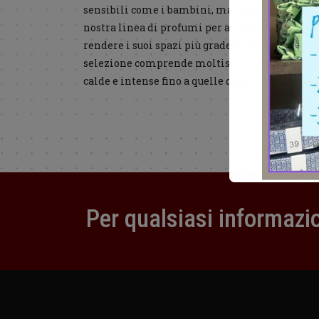
sensibili come i bambini, ma anche da animali
nostra linea di profumi per ambienti desideri
rendere i suoi spazi più gradevoli e davvero uni
selezione comprende moltissime opzioni, che 
calde e intense fino a quelle caratterizzate da l
Per qualsiasi informazio