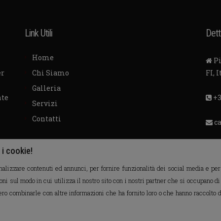
Link Utili
Dett
Home
Pi
er
Chi Siamo
FI, I
Galleria
nte
+3
Servizi
Contatti
c
 i cookie!
alizzare contenuti ed annunci, per fornire funzionalità dei social media e per a
i sul modo in cui utilizza il nostro sito con i nostri partner che si occupano di
ero combinarle con altre informazioni che ha fornito loro o che hanno raccolto da