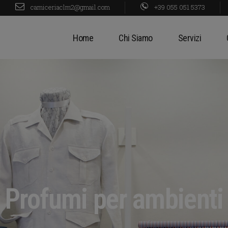
modal-check
camiceriaclm2@gmail.com
+39 055 051 5373
Home
Chi Siamo
Servizi
Profumi per ambienti