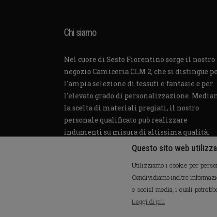
Chi siamo
Nel cuore di Sesto Fiorentino sorge il nostro
negozio Camiceria CLM 2, che si distingue p
l'ampia selezione di tessuti e fantasie e per
l'elevato grado di personalizzazione. Media
la scelta di materiali pregiati, il nostro
personale qualificato può realizzare
indumenti su misura di altissima qualità.
Cookie Policy
Questo sito web utilizza
Privacy Policy
Utilizziamo i cookie per person
Condividiamo inoltre informazion
e social media, i quali potrebb
Leggi di più