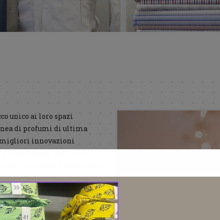
co unico ai loro spazi
inea di profumi di ultima
e migliori innovazioni
e. Ecco dunque che alcuni dei
uzzare una piccola quantità di
ramente tecnici si unisce la
, selezionate con la massima
mulazioni anallergiche, adatte
o frequentati da soggetti