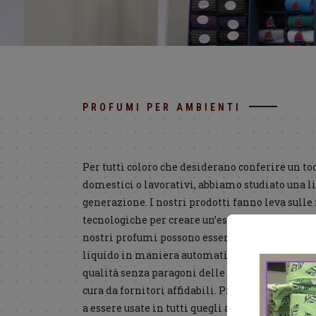
PROFUMI PER AMBIENTI
Per tutti coloro che desiderano conferire un toc
domestici o lavorativi, abbiamo studiato una l
generazione. I nostri prodotti fanno leva sull
tecnologiche per creare un’esperienza gradevol
nostri profumi possono essere regolati per spr
liquido in maniera automatica. Agli aspetti pu
qualità senza paragoni delle nostre fragranze
cura da fornitori affidabili. Privilegiamo for
a essere usate in tutti quegli ambienti che son